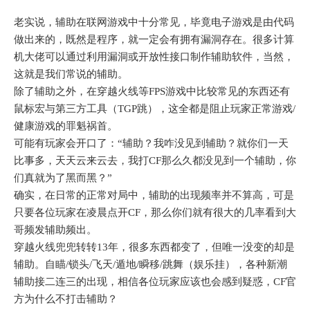
老实说，辅助在联网游戏中十分常见，毕竟电子游戏是由代码
做出来的，既然是程序，就一定会有拥有漏洞存在。很多计算
机大佬可以通过利用漏洞或开放性接口制作辅助软件，当然，
这就是我们常说的辅助。
除了辅助之外，在穿越火线等FPS游戏中比较常见的东西还有
鼠标宏与第三方工具（TGP跳），这全都是阻止玩家正常游戏/
健康游戏的罪魁祸首。
可能有玩家会开口了：“辅助？我咋没见到辅助？就你们一天
比事多，天天云来云去，我打CF那么久都没见到一个辅助，你
们真就为了黑而黑？”
确实，在日常的正常对局中，辅助的出现频率并不算高，可是
只要各位玩家在凌晨点开CF，那么你们就有很大的几率看到大
哥频发辅助频出。
穿越火线兜兜转转13年，很多东西都变了，但唯一没变的却是
辅助。自瞄/锁头/飞天/遁地/瞬移/跳舞（娱乐挂），各种新潮
辅助接二连三的出现，相信各位玩家应该也会感到疑惑，CF官
方为什么不打击辅助？