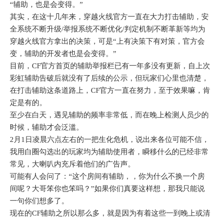
“辅助，也是会变得。”
其实，在这十几年来，穿越火线官方一直在大力打击辅助，安
全系统不断升级/举报系统不断优化/判定机制不断革新等均为
穿越火线官方拿出的决策，可是“上有决策下有对策，官方会
变，辅助的开发者也是会变得。”
目前，CF官方首页的辅助举报栏已有一年多没有更新，自上次
彩虹辅助告破后就没有了后续的公示，但玩家们心里也清楚，
在打击辅助这条道路上，CF官方一直在努力，至于效果嘛，肯
定是有的。
至少在白天，遇见辅助的频率非常低，而在晚上检测人员少的
时候，辅助才会泛滥。
2月1日凌晨六点左右的一把生化危机，说出来各位可能不信，
我用白圈勾选出的玩家均为辅助使用者，瞬移什么的已经非常
常见，大喇叭内充斥着他们的广告声。
可能有人会问了：“这个房间有辅助，，你为什么不换一个房
间呢？大哥笨你也笨吗？”如果你们真要这样想，那我只能说
一句你们想多了。
现在的CF辅助之所以那么多，就是因为有着这些一到晚上或清