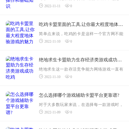
2022-11-11
0
个更加好的方法，而且如果难以逐渐，很少有
人知道打游戏的实际意义，由于打游戏自身能
够给每一个人产生游戏娱乐，缓解生活的压
吃鸡卡盟里面的工具,让你最大程度地体验游戏的魅力
力，...
简单点来说，吃鸡的卡是这样一个官方网不能
2022-11-10
0
从账户上溯到账户个人的游戏帐号。众所周知
吃鸡的网络游戏是来自于steam软件上下载的软
件，大伙儿的steam账户和自己的相关信息挂
绝地求生卡盟助力生存经济类游戏成功吃鸡
勾，换...
绝地求生这一款存活竞争能力网络游戏一直有
2022-11-10
0
有很多小伙伴与观众的大力支持，但并不是每
一个游戏玩家都可以在游戏里取得成功吃鸡。
更多绝地求生卡盟游戏玩家都会选择安全系数
怎么选择哪个游戏辅助卡盟平台更靠谱?
高...
对于大多数玩家来说，在选择每一款游戏时，
2022-11-09
0
都需要几年的时间来了解这个平台是否可靠。
如何选择游戏辅助交易平台，所以对于大多数