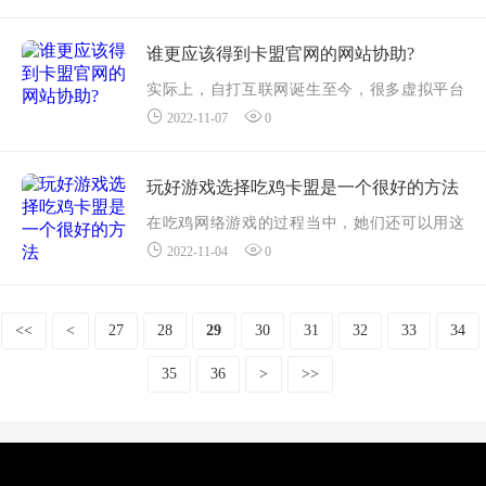
盟平台上选购辅助，做到快速升级的效果。各
种各样辅助能通过卡盟平台选购，立即提升游
谁更应该得到卡盟官网的网站协助?
戏...
实际上，自打互联网诞生至今，很多虚拟平台
2022-11-07
0
早已逐渐进入了我们视野。由于这些虚拟平台
是看不到和摸不到的，但是它们能够现实生活
中给我们给予很大的作用，卡盟官网网站就像
玩好游戏选择吃鸡卡盟是一个很好的方法
一...
在吃鸡网络游戏的过程当中，她们还可以用这
2022-11-04
0
种方式帮助在游戏里获得成功，因此在看电视
的过程当中也是一个治好的全过程，由于一般
来说，它让你带来了很大的游戏娱乐，所以才
<<
<
27
28
29
30
31
32
33
34
有...
35
36
>
>>