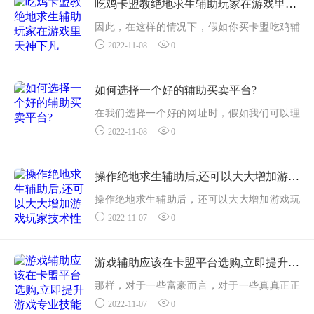
人来说，如果你想选择这方面的东西，有时候
吃鸡卡盟教绝地求生辅助玩家在游戏里天神下凡
考...
因此，在这样的情况下，假如你买卡盟吃鸡辅
2022-11-08
0
助，确实能让他们处在这一游戏神的表现，如
同许多游戏锚为了能表明他们的游戏十分强
大，她们也会隐秘购买卡盟，因此很多眼睛，
如何选择一个好的辅助买卖平台?
这些...
在我们选择一个好的网址时，假如我们可以理
2022-11-08
0
解不同类型的物品或网址和我们的安全性不一
样，有时候大家在这一方面有着不同的挑选，
因此在咱们选择一个好的买卖平台以前，大家
操作绝地求生辅助后,还可以大大增加游戏玩家技术性
首...
操作绝地求生辅助后，还可以大大增加游戏玩
2022-11-07
0
家技术性，主要是因为辅助专用工具能帮助游
戏玩家进行绝大多数实际操作，即便艰难还可
以迅速进行，在所提供的游戏互动中，能够更
游戏辅助应该在卡盟平台选购,立即提升游戏专业技能
加...
那样，对于一些富豪而言，对于一些真真正正
2022-11-07
0
并没有时间精力的游戏玩家来说，能直接在卡